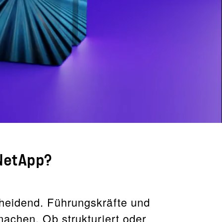
 NetApp?
heidend. Führungskräfte und
achen. Ob strukturiert oder