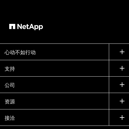
心动不如行动
如何购买
支持
联系销售部门
支持
公司
寻找合作伙伴
训练
试用产品
公司
资源
文档中心
贵宾体验中心
合作伙伴
知识库
新闻中心
接洽
产品 A-Z
招聘
社区
活动