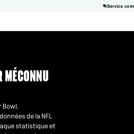
Service com
UR MÉCONNU
r Bowl,
e données de la NFL
aque statistique et