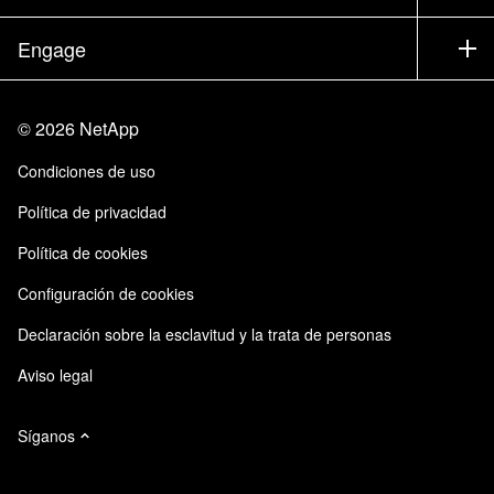
Executive Briefing
Partners
Base de conocimientos
Sala de prensa
Engage
Productos de la A a la Z
Trayectoria profesional
Comunidad
Eventos
Actualizaciones de productos
Inversores
Contacto
Aprendizaje
Blog
©
2026
NetApp
Centro de Confianza
Comentarios del sitio
Experiencia del cliente
Condiciones de uso
Responsabilidad y sostenibilidad
Accesibilidad
Casos de clientes
Política de privacidad
Certificaciones de calidad
Suscripciones de correo electrónico
Política de cookies
Instaclustr de NetApp
Configuración de cookies
Declaración sobre la esclavitud y la trata de personas
Aviso legal
Síganos