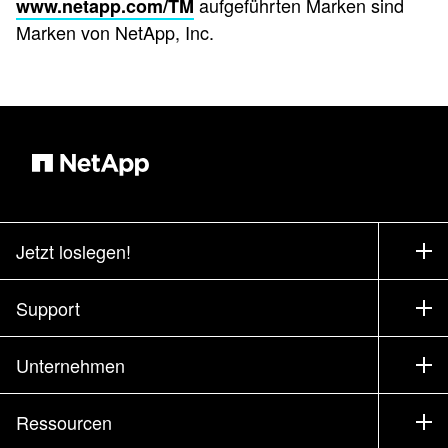
aufgeführten Marken sind
www.netapp.com/TM
Marken von NetApp, Inc.
Jetzt loslegen!
Bezugsquellen
Support
Vertrieb kontaktieren
Support
Unternehmen
Partner finden
Training
Produkte testen
Unternehmen
Ressourcen
Dokumentation
Executive Briefings