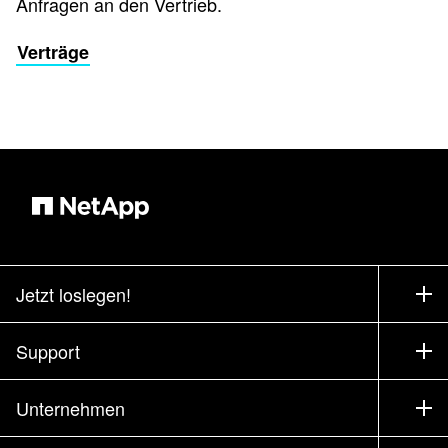
Anfragen an den Vertrieb.
Verträge
Jetzt loslegen!
Bezugsquellen
Support
Vertrieb kontaktieren
Support
Unternehmen
Partner finden
Training