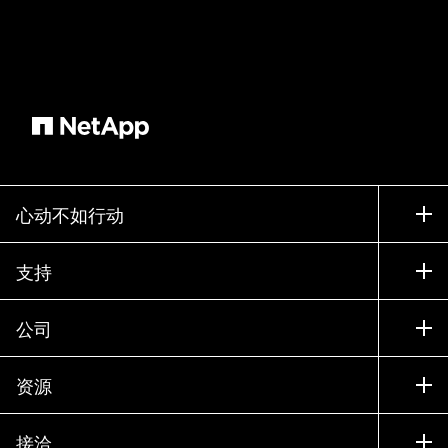
心动不如行动
如何购买
支持
联系销售部门
支持
公司
寻找合作伙伴
训练
试用产品
公司
资源
文档中心
贵宾体验中心
合作伙伴
知识库
新闻中心
接洽
产品 A-Z