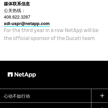
媒体联系信息
公关热线：
408.822.3287
xdl-uspr@netapp.com
For the third year in a row NetApp will be
the official sponsor of the Ducati team
心动不如行动
如何购买