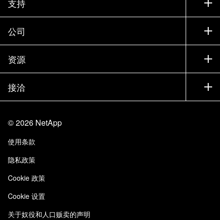
支持
联系销售部门
支持
公司
寻找合作伙伴
训练
试用产品
公司
资源
文档中心
贵宾体验中心
合作伙伴
知识库
新闻中心
接洽
产品 A-Z
招聘
社区
活动
产品更新
投资者
联系我们
学习
博客
©
2026
NetApp
信任中心
站点反馈
客户体验
使用条款
责任与可持续性
无障碍使用
客户成功案例
隐私政策
质量认证
电子邮件订阅
Cookie 政策
NetApp Instaclustr
Cookie 设置
关于奴役和人口贩卖的声明