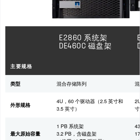
E2860 系统架
DE460C 磁盘架
主要规格
类型
混合存储阵列
混
4U，60 个驱动器（2.5 英寸和
2
外形规格
3.5 英寸）
寸
1 PB 系统架
4
最大原始容量
3.2 PB，含磁盘架
1