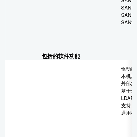
SANtric
SANtri
SANtri
SANtri
包括的软件功能
驱动器加
本机加
外部加
基于角
LDAP
支持 
通用标