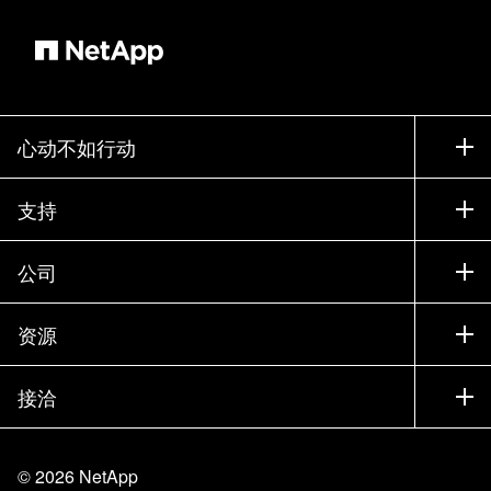
心动不如行动
如何购买
支持
联系销售部门
支持
公司
寻找合作伙伴
训练
试用产品
公司
资源
文档中心
贵宾体验中心
合作伙伴
知识库
新闻中心
接洽
产品 A-Z
招聘
社区
活动
产品更新
投资者
联系我们
学习
博客
©
2026
NetApp
信任中心
站点反馈