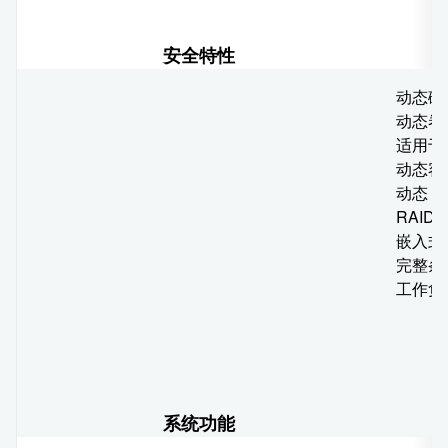
安全特性
动态磁盘
动态卷
适用于 
动态容
动态 
RAID
嵌入式
完整条
工作负
系统功能