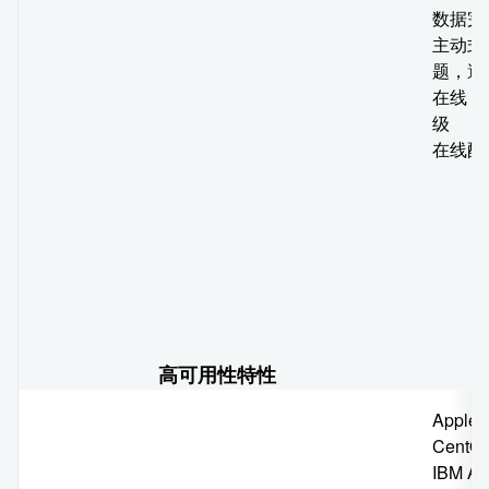
数据完
主动式
题，避
在线 S
级
在线配
高可用性特性
Apple
CentOS
IBM AI