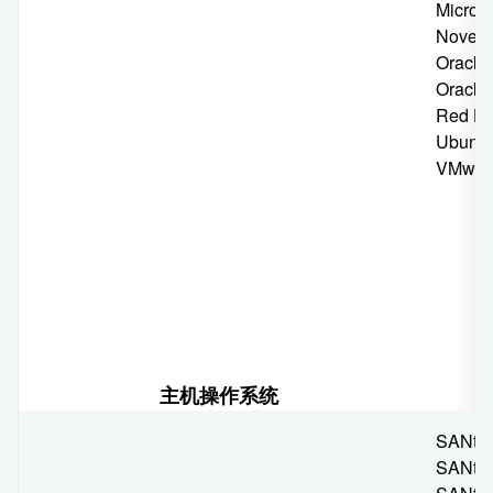
Micros
Novell
Oracle 
Oracle 
Red Ha
Ubuntu
VMwar
主机操作系统
SANtr
SANtr