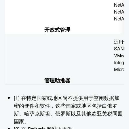
NetAp
NetApp
NetApp
开放式管理
适用于 Sp
SANtri
VMware
Integra
Micro
管理助推器
[1] 在特定国家或地区尚不提供用于空闲数据加
密的硬件和软件，这些国家或地区包括白俄罗
斯、哈萨克斯坦、俄罗斯以及其他欧亚关税同盟
国家。
[2] 在
上提供。