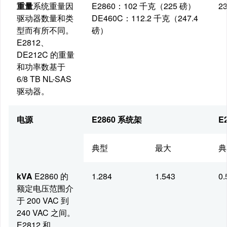
重量
系统重量因
E2860：102 千克（225 磅）
2
驱动器数量和类
DE460C：112.2 千克（247.4
型而有所不同。
磅）
E2812、
DE212C 的重量
和功率数基于
6/8 TB NL-SAS
驱动器。
电源
E2860 系统架
E
典型
最大
典
kVA
E2860 的
1.284
1.543
0.
额定电压范围介
于 200 VAC 到
240 VAC 之间。
E2812 和