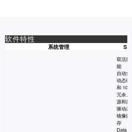
软件特性
系统管理
SAN
双活控
能
自动负
动态磁盘
和 10
冗余、
源和风
驱动器
镜像数
存
Data 