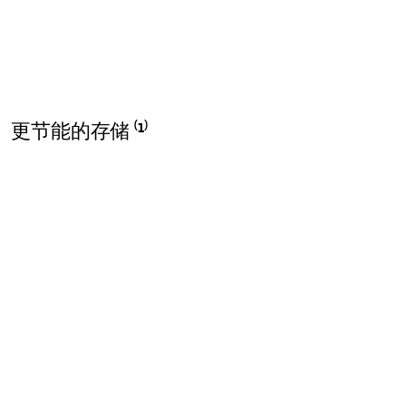
更节能的存储 ⁽¹⁾