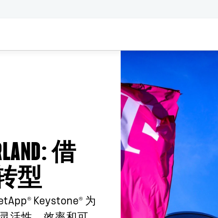
RLAND
: 借
现转型
®
®
tApp
Keystone
为
灵活性、效率和可