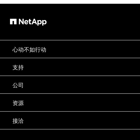
心动不如行动
如何购买
支持
联系销售部门
支持
公司
寻找合作伙伴
训练
试用产品
公司
资源
文档中心
贵宾体验中心
合作伙伴
知识库
新闻中心
接洽
产品 A-Z
招聘
社区
活动
产品更新
投资者
联系我们
学习