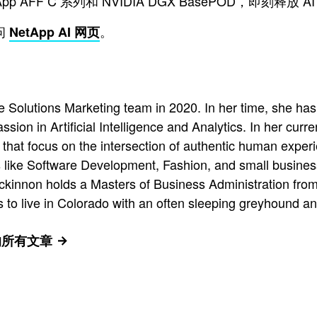
AFF C 系列和 NVIDIA DGX BasePOD，即刻释放 
问
。
NetApp AI 网页
Solutions Marketing team in 2020. In her time, she has
ssion in Artificial Intelligence and Analytics. In her cur
that focus on the intersection of authentic human exper
s like Software Development, Fashion, and small busines
ackinnon holds a Masters of Business Administration from
 to live in Colorado with an often sleeping greyhound an
s 的所有文章