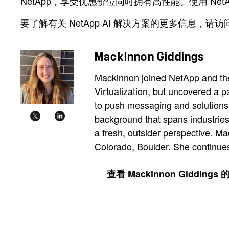
NetApp，享受优惠价位同时拥有高性能。使用 NetApp 
要了解有关 NetApp AI 解决方案的更多信息，请访
Mackinnon Giddings
Mackinnon joined NetApp and the 
Virtualization, but uncovered a pa
to push messaging and solutions 
background that spans industrie
a fresh, outsider perspective. M
Colorado, Boulder. She continues
查看 Mackinnon Gidding