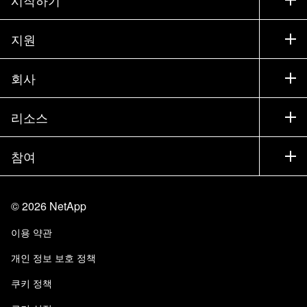
구입 방법
지원
세일즈 팀 연락처
지원
회사
파트너 찾기
교육
제품 시험 구동
회사
리소스
설명서
경영진 브리핑
파트너
기술 자료
뉴스룸
참여
제품 소개
채용
커뮤니티
이벤트
제품 업데이트
투자자
문의
알아보기
블로그
©
2026
NetApp
Trust Center
사이트 피드백
고객 경험
이용 약관
책임 및 지속가능성
액세스 가능성
고객 사례
개인 정보 보호 정책
품질 인증
이메일 구독
쿠키 정책
NetApp Instaclustr