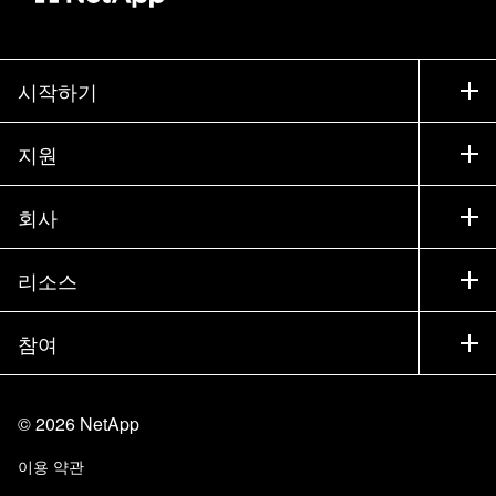
시작하기
구입 방법
지원
세일즈 팀 연락처
지원
회사
파트너 찾기
교육
제품 시험 구동
회사
리소스
설명서
경영진 브리핑
파트너
기술 자료
뉴스룸
참여
제품 소개
채용
커뮤니티
이벤트
제품 업데이트
투자자
문의
알아보기
블로그
©
2026
NetApp
Trust Center
사이트 피드백
고객 경험
이용 약관
책임 및 지속가능성
액세스 가능성
고객 사례