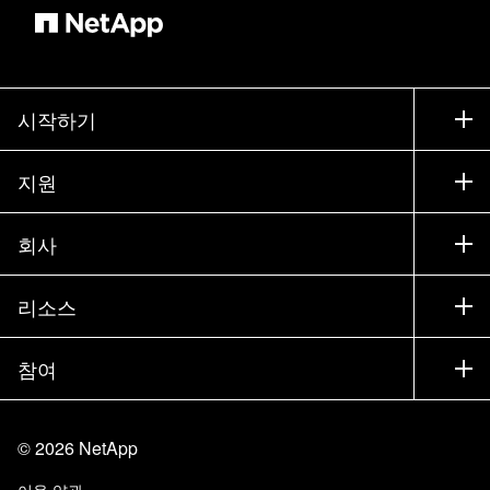
시작하기
구입 방법
지원
세일즈 팀 연락처
지원
회사
파트너 찾기
교육
제품 시험 구동
회사
리소스
설명서
경영진 브리핑
파트너
기술 자료
뉴스룸
참여
제품 소개
채용
커뮤니티
이벤트
제품 업데이트
투자자
문의
알아보기
블로그
©
2026
NetApp
Trust Center
사이트 피드백
고객 경험
이용 약관