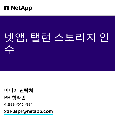
본문으로 건너뛰기
넷앱, 탤런 스토리지 인
수
미디어 연락처
PR 핫라인:
408.822.3287
xdl-uspr@netapp.com