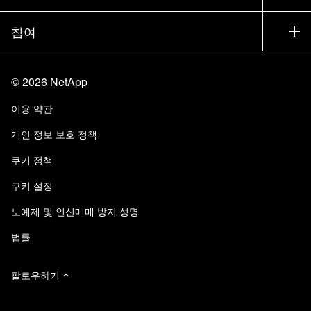
경영진 브리핑
파트너
기술 자료
뉴스룸
참여
제품 소개
채용
커뮤니티
이벤트
제품 업데이트
투자자
문의
알아보기
블로그
©
2026
NetApp
Trust Center
사이트 피드백
고객 경험
이용 약관
책임 및 지속가능성
액세스 가능성
고객 사례
개인 정보 보호 정책
품질 인증
이메일 구독
쿠키 정책
NetApp Instaclustr
쿠키 설정
노예제 및 인신매매 방지 성명
법률
팔로우하기