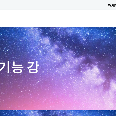
세
 기능 강