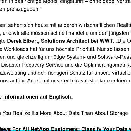
ten in das richtige Modell eingeführt – ohne dabei vert
en preiszugeben.“
n sehen sich heute mit anderen wirtschaftlichen Realit
t, und wir alle müssen schnell handeln, um den jüngst
gte
. „Die 
Derek Elbert, Solutions Architect bei WWT
Workloads hat für uns höchste Priorität. Nur so lassen 
ten und gleichzeitig unnötige System- und Software-Re
Disaster Recovery Service und die Optimierungsmetriken
zuweisung und den richtigen Schutz für unsere virtuell
uns auf die Arbeit mit unserer Infrastruktur konzentrier
e Informationen auf Englisch:
You Realize It’s More About Data Than About Storage
News For All NetApp Customers: Classify Your Data w