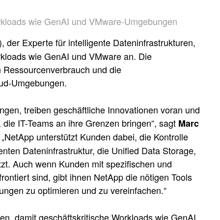
 Workloads wie GenAI und VMware-Umgebungen
er Experte für intelligente Dateninfrastrukturen,
orkloads wie GenAI und VMware an. Die
n Ressourcenverbrauch und die
loud-Umgebungen.
ngen, treiben geschäftliche Innovationen voran und
 die IT-Teams an ihre Grenzen bringen“, sagt
Marc
. „NetApp unterstützt Kunden dabei, die Kontrolle
enten Dateninfrastruktur, die Unified Data Storage,
utzt. Auch wenn Kunden mit spezifischen und
ntiert sind, gibt ihnen NetApp die nötigen Tools
ungen zu optimieren und zu vereinfachen.“
iben, damit geschäftskritische Workloads wie GenAI