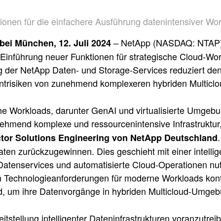
ionen für die einfachere Ausführung datenintensiver
– NetApp (NASDAQ: NTAP), d
ei München, 12. Juli 2024
e Einführung neuer Funktionen für strategische Cloud-W
g der NetApp Daten- und Storage-Services reduziert de
risiken von zunehmend komplexeren hybriden Multic
he Workloads, darunter GenAI und virtualisierte Umgebu
ehmend komplexe und ressourcenintensive Infrastruktur,
ector Solutions Engineering von NetApp Deutschland
aten zurückzugewinnen. Dies geschieht mit einer intellig
 Datenservices und automatisierte Cloud-Operationen n
 Technologieanforderungen für moderne Workloads konfro
d, um ihre Datenvorgänge in hybriden Multicloud-Umgeb
itstellung intelligenter Dateninfrastrukturen voranzutre