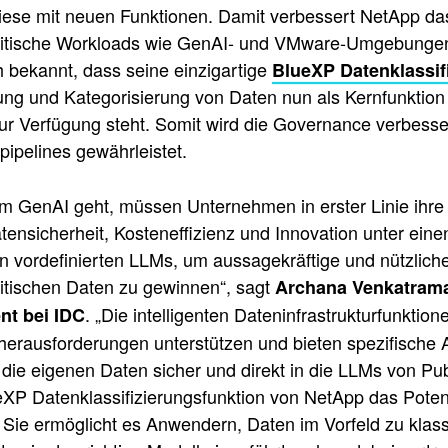
diese mit neuen Funktionen. Damit verbessert NetApp da
ritische Workloads wie GenAI- und VMware-Umgebung
h bekannt, dass seine einzigartige
BlueXP Datenklassif
rung und Kategorisierung von Daten nun als Kernfunkti
ur Verfügung steht. Somit wird die Governance verbesse
ipelines gewährleistet.
m GenAI geht, müssen Unternehmen in erster Linie ihre 
tensicherheit, Kosteneffizienz und Innovation unter eine
 vordefinierten LLMs, um aussagekräftige und nützlich
itischen Daten zu gewinnen“, sagt
Archana Venkatraman
. „Die intelligenten Dateninfrastrukturfunkt
t bei IDC
herausforderungen unterstützen und bieten spezifische 
 die eigenen Daten sicher und direkt in die LLMs von Pu
eXP Datenklassifizierungsfunktion von NetApp das Potenz
 Sie ermöglicht es Anwendern, Daten im Vorfeld zu klass