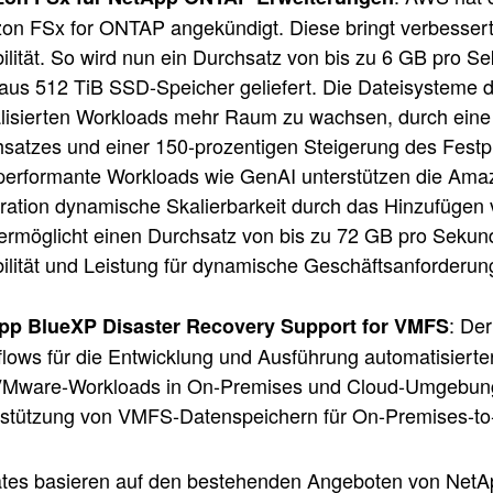
n FSx for ONTAP angekündigt. Diese bringt verbesserte
bilität. So wird nun ein Durchsatz von bis zu 6 GB pro S
aus 512 TiB SSD-Speicher geliefert. Die Dateisysteme 
alisierten Workloads mehr Raum zu wachsen, durch eine
satzes und einer 150-prozentigen Steigerung des Festpl
erformante Workloads wie GenAI unterstützen die Ama
ation dynamische Skalierbarkeit durch das Hinzufügen 
ermöglicht einen Durchsatz von bis zu 72 GB pro Sekun
bilität und Leistung für dynamische Geschäftsanforderun
: De
pp BlueXP Disaster Recovery Support for VMFS
lows für die Entwicklung und Ausführung automatisiert
VMware-Workloads in On-Premises und Cloud-Umgebunge
stützung von VMFS-Datenspeichern für On-Premises-to-
tes basieren auf den bestehenden Angeboten von NetApp