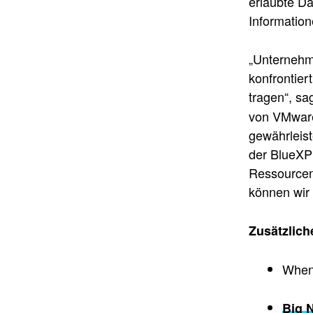
erlaubte Da
Information
„Unternehme
konfrontier
tragen“, sa
von VMware 
gewährleis
der BlueXP 
Ressourcen
können wir 
Zusätzlich
When 
Big 