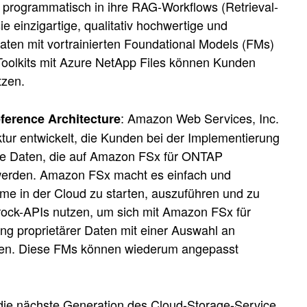
d programmatisch in ihre RAG-Workflows (Retrieval-
e einzigartige, qualitativ hochwertige und
ten mit vortrainierten Foundational Models (FMs)
Toolkits mit Azure NetApp Files können Kunden
tzen.
: Amazon Web Services, Inc.
erence Architecture
r entwickelt, die Kunden bei der Implementierung
äre Daten, die auf Amazon FSx für ONTAP
t werden. Amazon FSx macht es einfach und
eme in der Cloud zu starten, auszuführen und zu
drock-APIs nutzen, um sich mit Amazon FSx für
g proprietärer Daten mit einer Auswahl an
sten. Diese FMs können wiederum angepasst
die nächste Generation des Cloud-Storage-Service