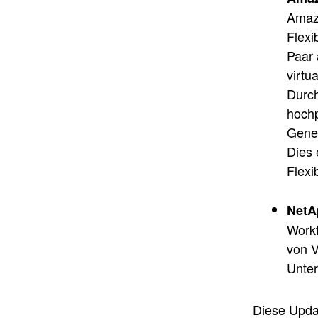
Amazo
Flexi
Paar 
virtu
Durch
hochp
Gener
Dies 
Flexi
NetA
Workf
von 
Unter
Diese Upda