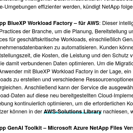
-Umgebungen effizienter werden, kündigt NetApp folge
: Dieser intell
pp BlueXP Workload Factory – für AWS
Practices der Branche, um die Planung, Bereitstellung
ces für geschäftskritische Workloads, einschließlich
nehmensdatenbanken zu automatisieren. Kunden können
tstellungszeit, die Kosten, die Leistung und den Schutz
ie damit verbundenen Daten optimieren. Um die Migratio
Anwender mit BlueXP Workload Factory in der Lage, ein Pr
oads zu erstellen und verschiedene Ressourcenoptionen
rgleichen. Anschließend kann der Service die ausgewähl
oad-Daten auf diese neu bereitgestellten Cloud-Implem
ung kontinuierlich optimieren, um die erforderlichen K
zer können in der
nachlesen, wi
AWS-Solutions Library
pp GenAI Toolkit – Microsoft Azure NetApp Files Ver