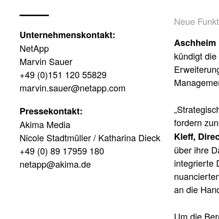
Neue Funkt
Unternehmenskontakt:
Aschheim b
NetApp
kündigt di
Marvin Sauer
Erweiterun
+49 (0)151 120 55829
Management
marvin.sauer@netapp.com
„Strategisc
Pressekontakt:
fordern zun
Akima Media
Kleff, Dir
Nicole Stadtmüller / Katharina Dieck
über ihre D
+49 (0) 89 17959 180
integrierte
netapp@akima.de
nuancierten
an die Han
Um die Bere