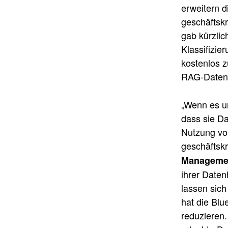
erweitern 
geschäftsk
gab kürzlic
Klassifizie
kostenlos z
RAG-Datenp
„Wenn es u
dass sie Da
Nutzung von
geschäftskr
Managemen
ihrer Daten
lassen sich
hat die Blu
reduzieren.