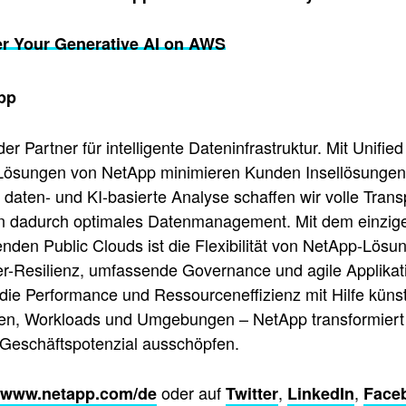
r Your Generative AI on AWS
pp
der Partner für intelligente Dateninfrastruktur. Mit Unifi
ösungen von NetApp minimieren Kunden Insellösungen
daten- und KI-basierte Analyse schaffen wir volle Tra
n dadurch optimales Datenmanagement. Mit dem einzigen
enden Public Clouds ist die Flexibilität von NetApp-Lösu
er-Resilienz, umfassende Governance und agile Applika
 die Performance und Ressourceneffizienz mit Hilfe künst
en, Workloads und Umgebungen – NetApp transformiert D
Geschäftspotenzial ausschöpfen.
oder auf
,
,
www.netapp.com/de
Twitter
LinkedIn
Face