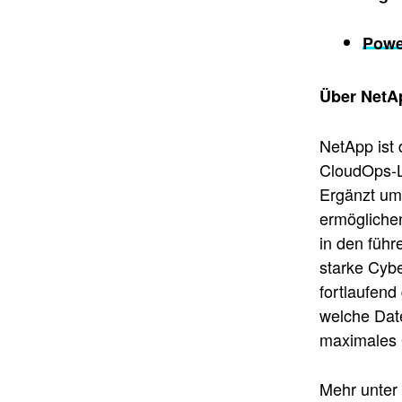
Powe
Über NetA
NetApp ist 
CloudOps-L
Ergänzt um 
ermögliche
in den führ
starke Cyb
fortlaufend
welche Dat
maximales 
Mehr unter