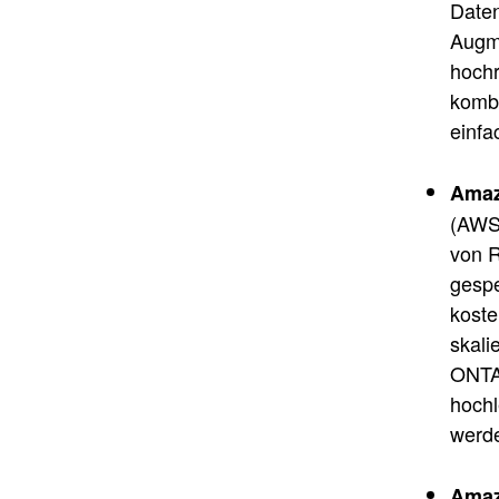
Daten
Augme
hochr
kombi
einfa
Amaz
(AWS)
von R
gespe
koste
skali
ONTAP
hochl
werde
Amaz