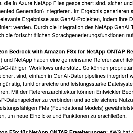
, die in Azure NetApp Files gespeichert sind, sicher un
nted Generation) integrieren. Im Ergebnis generieren si
elevante Ergebnisse aus GenAI-Projekten, indem ihre Da
niert werden. Durch die Integration des NetApp GenAI 
ch die fortschrittlichen Sprachgenerierungsfunktionen nu
on Bedrock with Amazon FSx for NetApp ONTAP Ref
 und NetApp haben eine gemeinsame Referenzarchitektu
AG-fähigen Workflows unterstützt. So können propriet
ichert sind, einfach in GenAI-Datenpipelines integrier
ngünstig, funktionsreiche und leistungsstarke Dateisyst
eren. Mit der Referenzarchitektur können Entwickler Be
-Datenspeicher zu verbinden und so die sichere Nutzun
eistungsfähigen FMs (Foundational Models) gewährlei
n, um neue Einblicke und Funktionen zu erschließen.
: AWS hat 
on FSx für NetApp ONTAP Erweiterungen