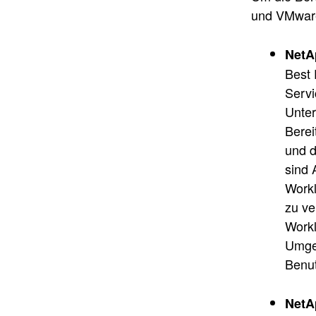
und VMware
NetA
Best 
Servi
Unter
Berei
und d
sind 
Workl
zu ve
Workl
Umgeb
Benut
NetA