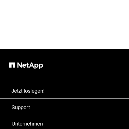
Jetzt loslegen!
Bezugsquellen
Support
Vertrieb kontaktieren
Support
Unternehmen
Partner finden