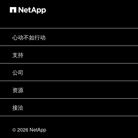
心动不如行动
如何购买
支持
联系销售部门
支持
公司
寻找合作伙伴
训练
试用产品
公司
资源
文档中心
贵宾体验中心
合作伙伴
知识库
新闻中心
接洽
产品 A-Z
招聘
社区
活动
产品更新
投资者
联系我们
学习
博客
©
2026
NetApp
信任中心
站点反馈