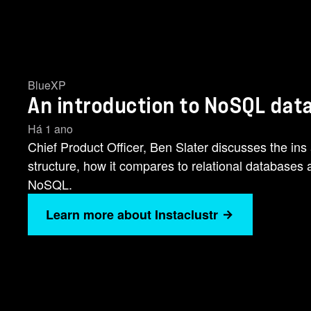
BlueXP
An introduction to NoSQL dat
Há 1 ano
Chief Product Officer, Ben Slater discusses the ins
structure, how it compares to relational databases 
NoSQL.
Learn more about Instaclustr