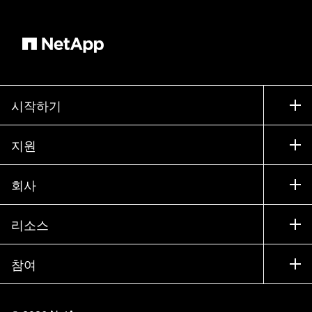
시작하기
구입 방법
지원
세일즈 팀 연락처
지원
회사
파트너 찾기
교육
제품 시험 구동
회사
리소스
설명서
경영진 브리핑
파트너
기술 자료
뉴스룸
참여
제품 소개
채용
커뮤니티
이벤트
제품 업데이트
투자자
문의
알아보기
블로그