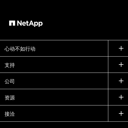
心动不如行动
如何购买
支持
联系销售部门
支持
公司
寻找合作伙伴
训练
试用产品
公司
资源
文档中心
贵宾体验中心
合作伙伴
知识库
新闻中心
接洽
产品 A-Z
招聘
社区
活动
产品更新
投资者
联系我们