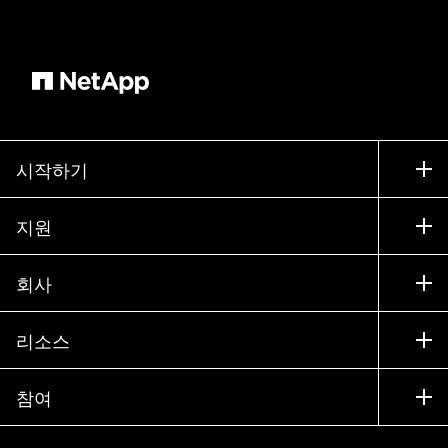
시작하기
구입 방법
지원
세일즈 팀 연락처
지원
회사
파트너 찾기
교육
제품 시험 구동
회사
리소스
설명서
경영진 브리핑
파트너
기술 자료
뉴스룸
참여
제품 소개
채용
커뮤니티
이벤트
제품 업데이트
투자자
문의