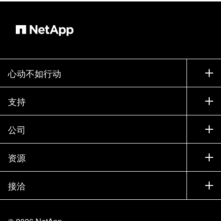
心动不如行动
如何购买
支持
联系销售部门
支持
公司
寻找合作伙伴
训练
试用产品
公司
资源
文档中心
贵宾体验中心
合作伙伴
知识库
新闻中心
接洽
产品 A-Z
招聘
社区
活动
产品更新
投资者
联系我们
学习
博客