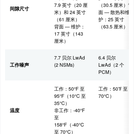
7.9 英寸（20 厘
（30.5 厘米）背
间隙尺寸
米）和 24 英寸
面 — 散热和维
（61 厘米）
护：25 英寸
背面 — 维护：
（63.5 厘米）
17 英寸（143
厘米）
7.7 贝尔 LwAd
6.4 贝尔
工作噪声
(2 NSMs)
LwAd（2 个
PCM）
工作：50°F 至
工作：50℉ 至 1
95°F（10°C 至
70℃）
35°C）
温度
非工作：-40°F
至
158°F（-40°C
至 70°C）