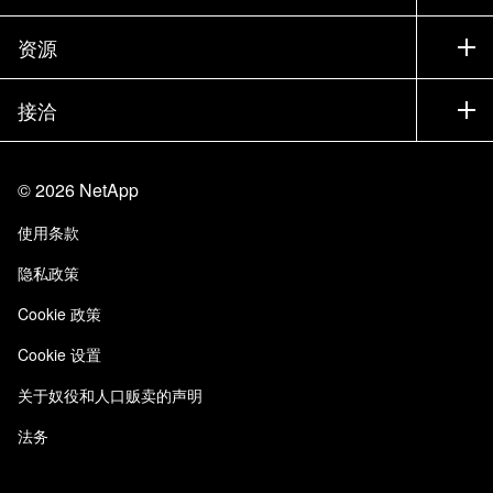
训练
试用产品
公司
资源
文档中心
贵宾体验中心
合作伙伴
知识库
新闻中心
接洽
产品 A-Z
招聘
社区
活动
产品更新
投资者
联系我们
学习
博客
©
2026
NetApp
信任中心
站点反馈
客户体验
使用条款
责任与可持续性
无障碍使用
客户成功案例
隐私政策
质量认证
电子邮件订阅
Cookie 政策
NetApp Instaclustr
Cookie 设置
关于奴役和人口贩卖的声明
法务