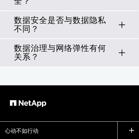
全？
数据安全是否与数据隐私
网络安全通常侧重于防御网络威胁。网
不同？
络弹性将数据保护与安全相结合，采用
由内而外的方法确保数据安全。
数据治理与网络弹性有何
是。数据安全与如何确保数据安全相
关系？
关：抵御内部、外部、恶意和意外威
胁。用户访问控制、监控异常情况以及
集成以实现恢复等解决方案均可增强数
数据治理涉及数据的管理。数据在哪
据安全性。另一方面，数据隐私则侧重
里？谁有权访问？您拥有哪种类型的数
于如何收集、使用和存储数据，通常遵
据？这些重要问题也与隐私和合规性相
守特定法律（例如 GDPR 和 CCPA）。
关。不同行业对数据处理有不同的要求
和法规。
心动不如行动