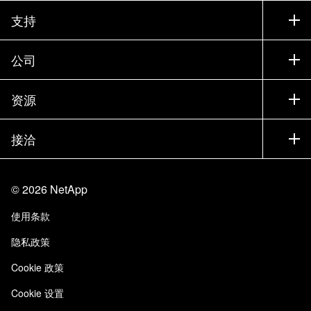
如何购买
支持
联系销售部门
支持
公司
寻找合作伙伴
训练
试用产品
公司
资源
文档中心
贵宾体验中心
合作伙伴
知识库
新闻中心
接洽
产品 A-Z
招聘
社区
活动
产品更新
投资者
联系我们
学习
博客
©
2026
NetApp
信任中心
站点反馈
客户体验
使用条款
责任与可持续性
无障碍使用
客户成功案例
隐私政策
质量认证
电子邮件订阅
Cookie 政策
NetApp Instaclustr
Cookie 设置