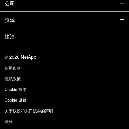
支持
公司
寻找合作伙伴
训练
试用产品
公司
资源
文档中心
贵宾体验中心
合作伙伴
知识库
新闻中心
接洽
产品 A-Z
招聘
社区
活动
产品更新
投资者
联系我们
学习
博客
©
2026
NetApp
信任中心
站点反馈
客户体验
使用条款
责任与可持续性
无障碍使用
客户成功案例
隐私政策
质量认证
电子邮件订阅
Cookie 政策
NetApp Instaclustr
Cookie 设置
关于奴役和人口贩卖的声明
法务