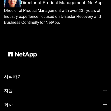
Director of Product Management, NetApp
Director of Product Management with over 20+ years of
industry experience, focused on Disaster Recovery and
Business Continuity for NetApp.
시작하기
구입 방법
지원
세일즈 팀 연락처
지원
회사
파트너 찾기
교육