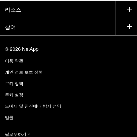
제품 시험 구동
회사
리소스
설명서
경영진 브리핑
파트너
기술 자료
뉴스룸
참여
제품 소개
채용
커뮤니티
이벤트
제품 업데이트
투자자
문의
알아보기
블로그
©
2026
NetApp
Trust Center
사이트 피드백
고객 경험
이용 약관
책임 및 지속가능성
액세스 가능성
고객 사례
개인 정보 보호 정책
품질 인증
이메일 구독
쿠키 정책
NetApp Instaclustr
쿠키 설정
노예제 및 인신매매 방지 성명
법률
팔로우하기