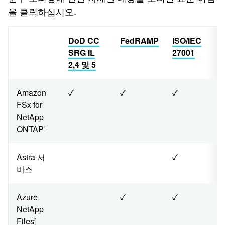
을 클릭하십시오.
DoD CC
FedRAMP
ISO/IEC
SRG IL
27001
2,4 및 5
Amazon
✓
✓
✓
FSx for
NetApp
ONTAP
1
Astra 서
✓
비스
Azure
✓
✓
NetApp
Files
2