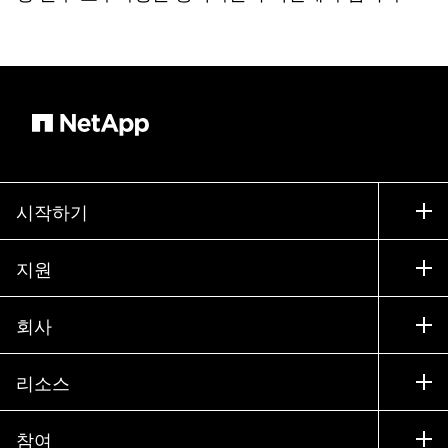
시작하기
구입 방법
지원
세일즈 팀 연락처
지원
회사
파트너 찾기
교육
제품 시험 구동
회사
리소스
설명서
경영진 브리핑
파트너
기술 자료
뉴스룸
참여
제품 소개
채용