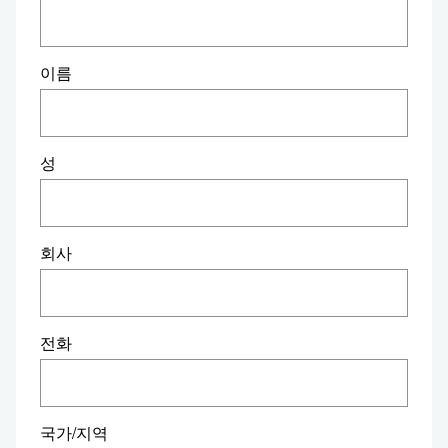
이름
성
회사
전화
국가/지역