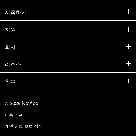
시작하기
구입 방법
지원
세일즈 팀 연락처
지원
회사
파트너 찾기
교육
제품 시험 구동
회사
리소스
설명서
경영진 브리핑
파트너
기술 자료
뉴스룸
참여
제품 소개
채용
커뮤니티
이벤트
제품 업데이트
투자자
문의
알아보기
블로그
©
2026
NetApp
Trust Center
사이트 피드백
고객 경험
이용 약관
책임 및 지속가능성
액세스 가능성
고객 사례
개인 정보 보호 정책
품질 인증
이메일 구독