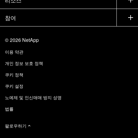
리소스
설명서
경영진 브리핑
파트너
기술 자료
뉴스룸
참여
제품 소개
채용
커뮤니티
이벤트
제품 업데이트
투자자
문의
알아보기
블로그
©
2026
NetApp
Trust Center
사이트 피드백
고객 경험
이용 약관
책임 및 지속가능성
액세스 가능성
고객 사례
개인 정보 보호 정책
품질 인증
이메일 구독
쿠키 정책
NetApp Instaclustr
쿠키 설정
노예제 및 인신매매 방지 성명
법률
팔로우하기