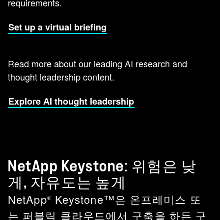
requirements.
Set up a virtual briefing
Read more about our leading AI research and
thought leadership content.
Explore AI thought leadership
NetApp Keystone: 위험은 낮
게, 자유도는 높게
NetApp
Keystone™은 온프레미스 또
®
는 퍼블릭 클라우드에서 구축을 하든 구