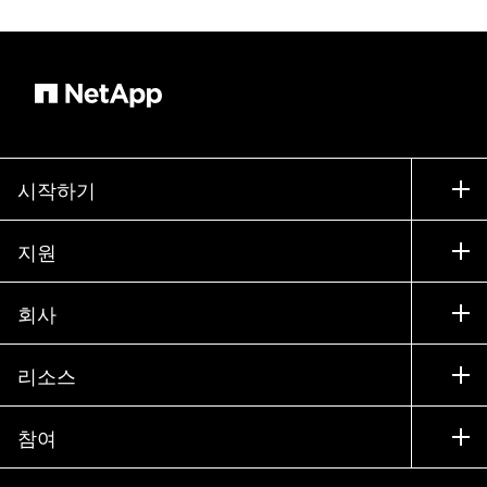
시작하기
구입 방법
지원
세일즈 팀 연락처
지원
회사
파트너 찾기
교육
제품 시험 구동
회사
리소스
설명서
경영진 브리핑
파트너
기술 자료
뉴스룸
참여
제품 소개
채용
커뮤니티
이벤트
제품 업데이트
투자자