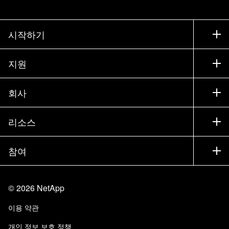
시작하기
구입 방법
지원
세일즈 팀 연락처
지원
회사
파트너 찾기
교육
제품 시험 구동
회사
리소스
설명서
경영진 브리핑
파트너
기술 자료
뉴스룸
참여
제품 소개
채용
커뮤니티
이벤트
제품 업데이트
투자자
문의
알아보기
블로그
©
2026
NetApp
Trust Center
사이트 피드백
고객 경험
이용 약관
책임 및 지속가능성
액세스 가능성
고객 사례
개인 정보 보호 정책