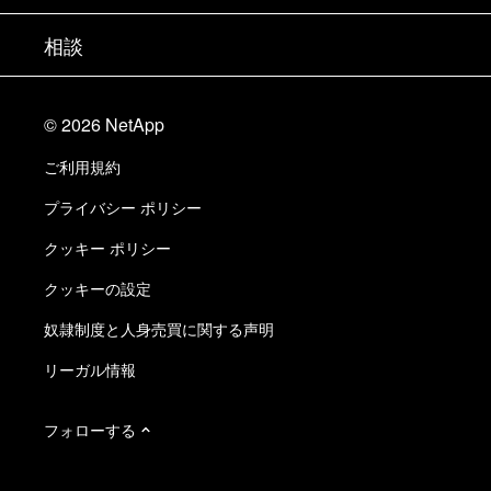
エグゼクティブ ブリーフィング
パートナー
ナレッジ ベース
ニュースルーム
相談
製品A-Z
採用情報
コミュニティ
イベント
製品アップデート
投資家情報
お問い合わせ
知識の習得
ブログ
©
2026
NetApp
Trust Center
当サイトに関するフィードバック
カスタマー エクスペリエンス
ご利用規約
責任と持続可能性
アクセシビリティ
ユーザ事例
プライバシー ポリシー
品質に関する認定
Eメールの登録
クッキー ポリシー
NetApp Instaclustr
クッキーの設定
奴隷制度と人身売買に関する声明
リーガル情報
フォローする