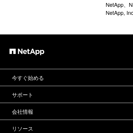
NetApp、
NetAp
今すぐ始める
購入方法
サポート
営業チームへのお問い合わせ
サポート
会社情報
パートナーを検索
トレーニング
製品を試用
会社情報
リソース
ドキュメント