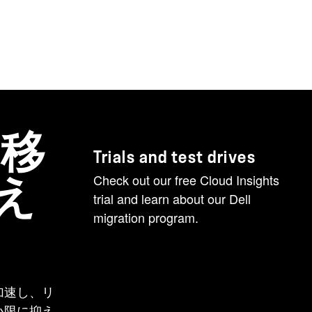
の移
Trials and test drives
Check out our free Cloud Insights
え
trial and learn about our Dell
migration program.
加速し、リ
小限に抑え