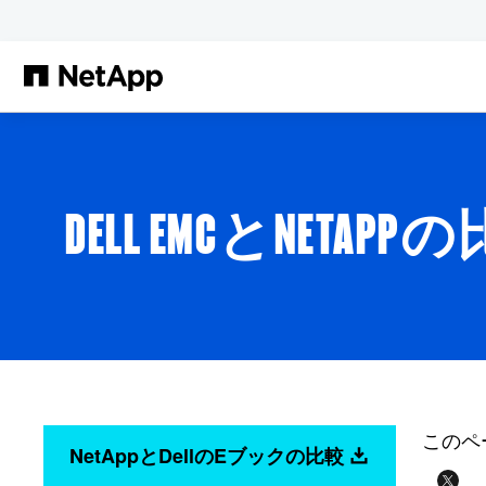
メインコンテンツへスキップ
DELL EMCとNETAPP
このペ
NetAppとDellのEブックの比較