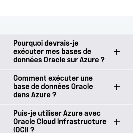
Pourquoi devrais-je
exécuter mes bases de
données Oracle sur Azure ?
Comment exécuter une
Avec l'hébergement d'Oracle sur
base de données Oracle
Azure, vos bases de données
dans Azure ?
bénéficient du support d'Oracle et de
Microsoft Azure. Vous aurez accès à la
haute disponibilité, à une reprise
Puis-je utiliser Azure avec
La création d'une base de données
d'activité rapide et à des sauvegardes
Oracle Cloud Infrastructure
Azure Oracle est relativement simple.
accélérées.
(OCI) ?
La méthode de déploiement la plus