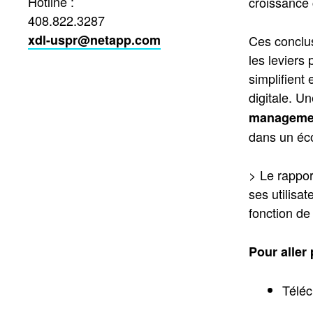
Hotline :
croissance 
408.822.3287
xdl-uspr@netapp.com
Ces conclus
les leviers
simplifient
digitale. U
management
dans un éc
> Le rappor
ses utilisa
fonction de
Pour aller 
Téléc