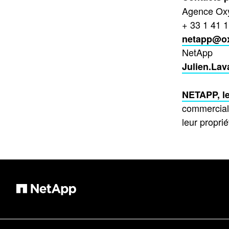
Agence Ox
+ 33 1 41 
netapp@o
NetApp
Julien.La
NETAPP, le
commercial
leur proprié