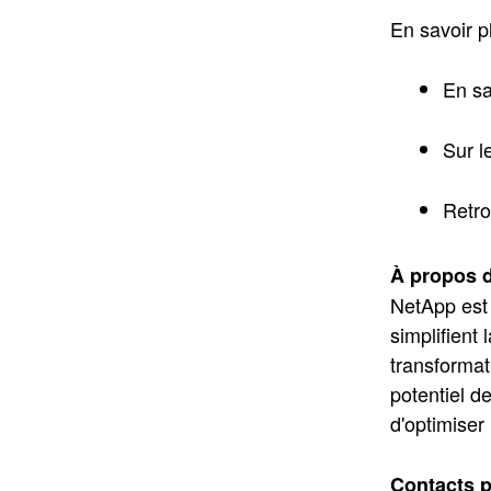
En savoir p
En sa
Sur l
Retr
À propos 
NetApp est
simplifient
transformat
potentiel de
d'optimiser
Contacts p