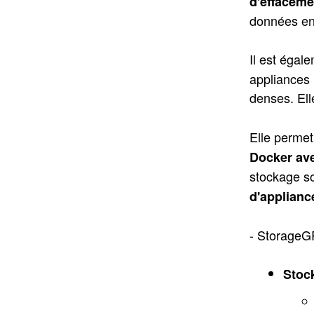
d'effaceme
données en 
Il est égal
appliances
denses. Ell
Elle perme
Docker av
stockage s
d'applianc
- StorageG
Stoc