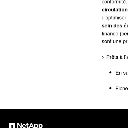
conformité.
circulatio
d'optimiser
sein des é
finance (ce
sont une pri
> Prêts à l
En sa
Fiche