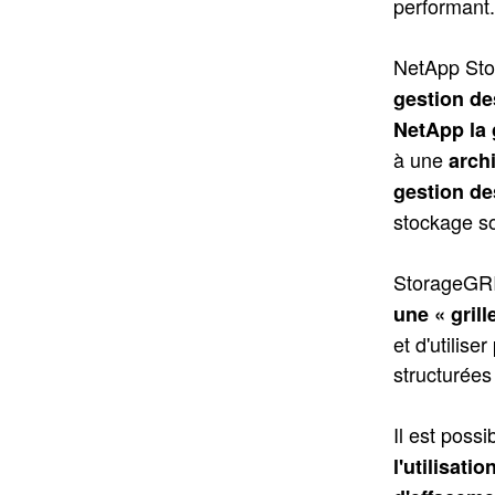
performant.
NetApp St
gestion de
NetApp la 
à une
arch
gestion d
stockage so
StorageG
une « gril
et d'utilis
structurées 
Il est possi
l'utilisati