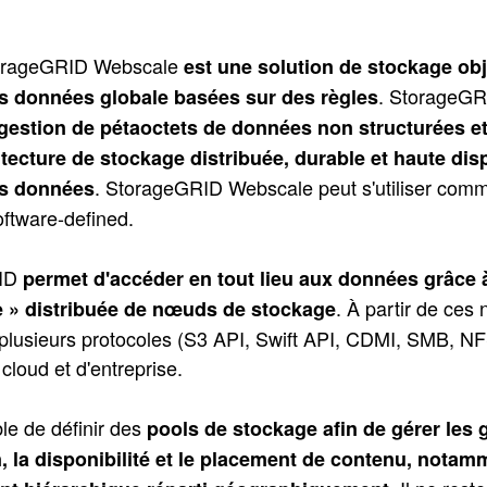
orageGRID Webscale
est une solution de stockage obj
. StorageG
s données globale basées sur des règles
gestion de pétaoctets de données non structurées et 
itecture de stockage distribuée, durable et haute disp
. StorageGRID Webscale peut s'utiliser com
es données
ftware-defined.
RID
permet d'accéder en tout lieu aux données grâce 
. À partir de ces 
le » distribuée de nœuds de stockage
er plusieurs protocoles (S3 API, Swift API, CDMI, SMB, N
cloud et d'entreprise.
ble de définir des
pools de stockage afin de gérer le
on, la disponibilité et le placement de contenu, notam