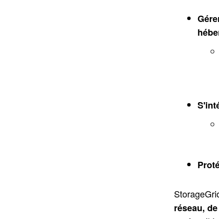
Gérer
hébe
S'int
Proté
StorageGrid
réseau, de