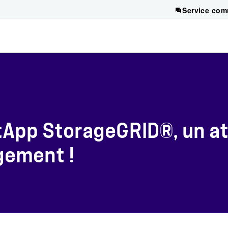
Service com
tApp StorageGRID®, un at
gement !