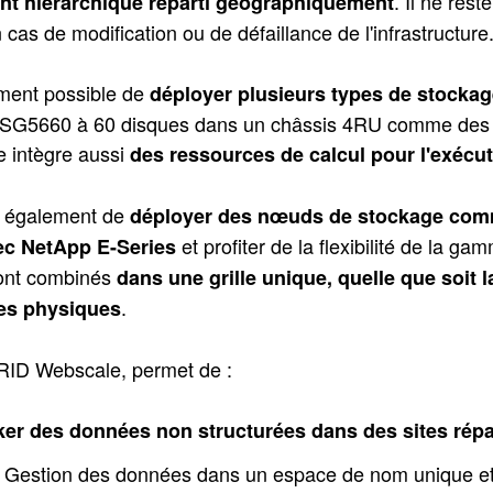
. Il ne rest
nt hiérarchique réparti géographiquement
cas de modification ou de défaillance de l'infrastructure
ement possible de
déployer plusieurs types de stockag
 SG5660 à 60 disques dans un châssis 4RU comme des 
e intègre aussi
des ressources de calcul pour l'exécu
t également de
déployer des nœuds de stockage comm
et profiter de la flexibilité de la
ec NetApp E-Series
ont combinés
dans une grille unique, quelle que soit 
.
es physiques
RID Webscale, permet de :
ker des données non structurées dans des sites rép
Gestion des données dans un espace de nom unique et 