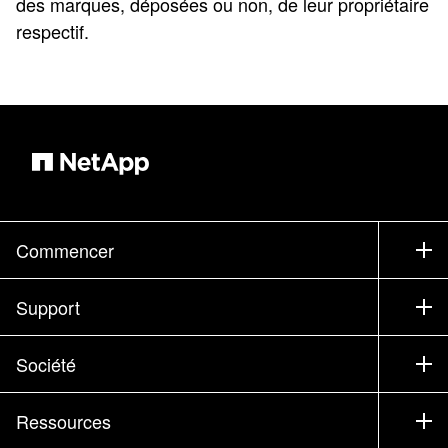
des marques, déposées ou non, de leur propriétaire
respectif.
Commencer
Comment acheter
Support
Service commercial
Support
Société
Trouver un partenaire
Formation
Essayer un produit
Société
Ressources
Documentation
Executive Briefing
Partenaires