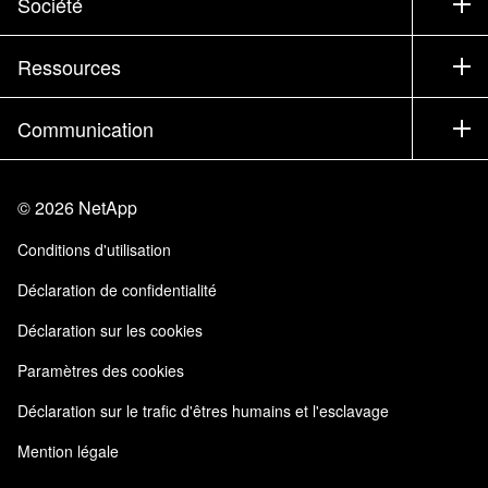
Société
Trouver un partenaire
Formation
Essayer un produit
Société
Ressources
Documentation
Executive Briefing
Partenaires
Base de connaissances
Newsroom
Communication
Produits A-Z
Emplois
Communauté
Événements
Mises à jour de produits
Investisseurs
Nous contacter
Apprendre
Blog
©
2026
NetApp
Trust Center
Commentaires sur le site
Expérience client
Conditions d'utilisation
Responsabilité & durabilité
Accessibilité
Témoignages clients
Déclaration de confidentialité
Certifications de la qualité
Mes abonnements
Déclaration sur les cookies
NetApp Instaclustr
Paramètres des cookies
Déclaration sur le trafic d'êtres humains et l'esclavage
Mention légale