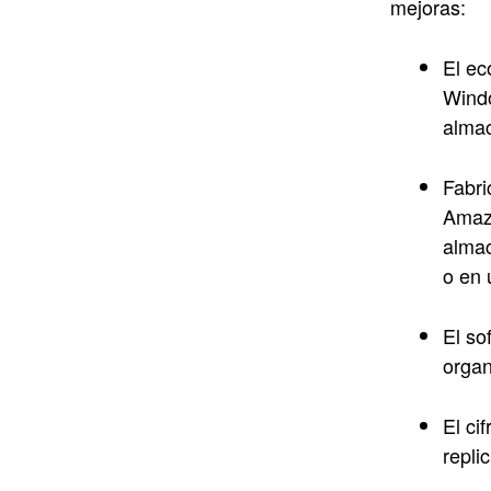
mejoras:
El ec
Windo
almac
Fabri
Amazo
almac
o en 
El so
organ
El ci
repli