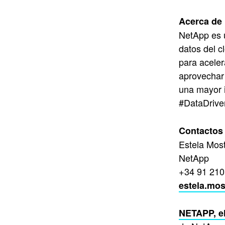
Acerca de
NetApp es u
datos del c
para aceler
aprovechar 
una mayor i
#DataDrive
Contactos 
Estela Most
NetApp
+34 91 210
estela.mo
NETAPP, e