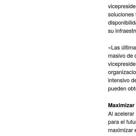
vicepreside
soluciones 
disponibili
su infraest
«Las última
masivo de d
vicepresid
organizacio
intensivo d
pueden obt
Maximizar 
Al acelerar
para el fut
maximizar e