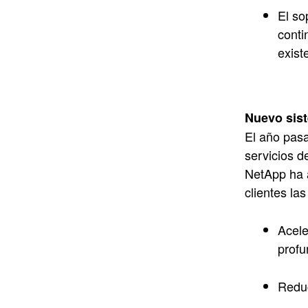
El so
conti
exist
Nuevo sis
El año pasa
servicios d
NetApp ha 
clientes las
Acele
profu
Reduc