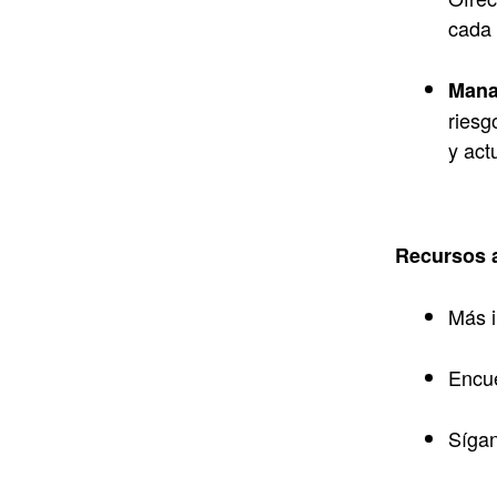
cada 
Mana
riesg
y act
Recursos 
Más 
Encue
Síga