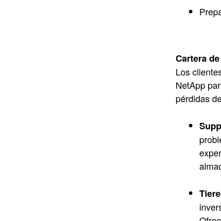
Prepa
Cartera de
Los cliente
NetApp para
pérdidas de
Supp
probl
exper
alma
Tier
inver
Ofrec