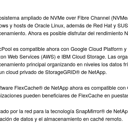
osistema ampliado de NVMe over Fibre Channel (NVMe/
ws y hosts de Oracle Linux, además de Red Hat y SUSE L
enamiento. Ahora es posible disfrutar del rendimiento 
cPool es compatible ahora con Google Cloud Platform y
n Web Services (AWS) e IBM Cloud Storage. Las organi
enamiento principal organizando en niveles los datos frí
un cloud privado de StorageGRID® de NetApp.
ftware FlexCache® de NetApp ahora es compatible con
izaciones pueden beneficiares de FlexCache en puestas
frado por la red para la tecnología SnapMirror® de NetA
cación de datos y el almacenamiento en caché remoto.