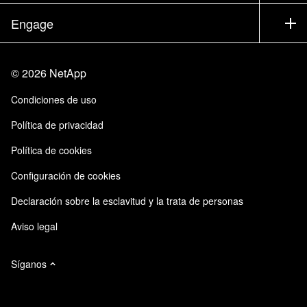
Executive Briefing
Partners
Base de conocimientos
Sala de prensa
Engage
Productos de la A a la Z
Trayectoria profesional
Comunidad
Eventos
Actualizaciones de productos
Inversores
Contacto
Aprendizaje
Blog
©
2026
NetApp
Centro de Confianza
Comentarios del sitio
Experiencia del cliente
Condiciones de uso
Responsabilidad y sostenibilidad
Accesibilidad
Casos de clientes
Política de privacidad
Certificaciones de calidad
Suscripciones de correo electrónico
Política de cookies
Instaclustr de NetApp
Configuración de cookies
Declaración sobre la esclavitud y la trata de personas
Aviso legal
Síganos