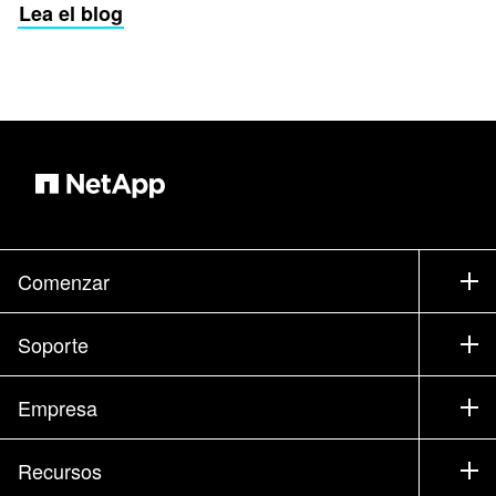
Lea el blog
Comenzar
Cómo comprar
Soporte
Contacte con Ventas
Soporte
Empresa
Encuentre un partner
Formación
Pruebe un producto
Empresa
Recursos
Documentación