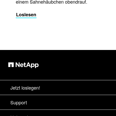
einem Sahnehäubchen obendrauf.
Loslesen
Jetzt loslegen!
Bezugsquellen
Support
Vertrieb kontaktieren
Support