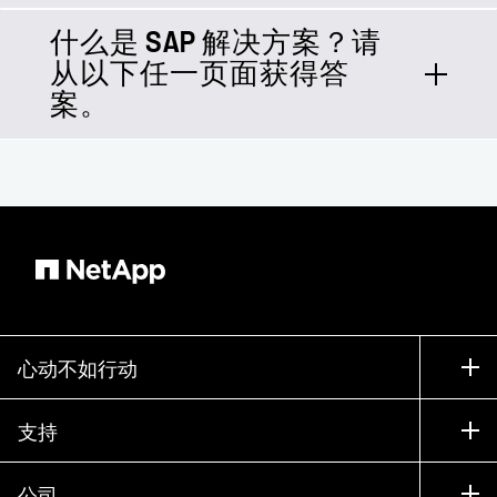
Technology Platform 的核心支柱之一。
HANA Enterprise Cloud 是由 SAP 托管
什么是 SAP 解决方案？请
HANA Enterprise Cloud 基于 NetApp
的私有云解决方案。
从以下任一页面获得答
解决方案
— 所以，是的，我们已
构建
案。
经实现了集成。
：了解在云和内部
SAP 云平台集成
应用程序之间创建无缝连接的解决
方案
：了解构成 NetApp
SAP 云服务
SAP 云服务的解决方案集
：深入了解 SAP 云
SAP 灾难恢复
服务灾难恢复如何帮助保护您的 IT
心动不如行动
资产
如何购买
：为什么您应该
基于 Azure 的 SAP
支持
将 SAP 体验提升到 Azure 级别，
联系销售部门
这不仅仅是因为可用性达到 99.99%
支持
公司