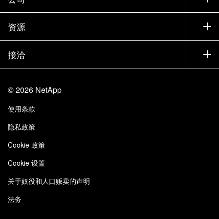
寻找合作伙伴
训练
试用产品
公司
资源
文档中心
贵宾体验中心
合作伙伴
知识库
新闻中心
接洽
产品 A-Z
招聘
社区
活动
产品更新
投资者
联系我们
学习
博客
©
2026
NetApp
信任中心
站点反馈
客户体验
使用条款
责任与可持续性
无障碍使用
客户成功案例
隐私政策
质量认证
电子邮件订阅
Cookie 政策
NetApp Instaclustr
Cookie 设置
关于奴役和人口贩卖的声明
法务