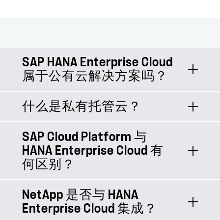
SAP HANA Enterprise Cloud
属于公有云解决方案吗？
什么是私有托管云？
SAP HANA Enterprise Cloud (HEC) 是
一种私有托管云。SAP 将 HEC 托管在
自己的数据中心设施之外， HEC 在
SAP Cloud Platform 与
想象一下内部环境的安全性和易管理性
NetApp 上运行。
HANA Enterprise Cloud 有
以及云的可扩展性和灵活性。这是私有
何区别？
托管云的精髓：它可以让您为今后更快
地进行云迁移做好准备，并提供全面的
管理，减轻 IT 团队的工作负担。
NetApp 是否与 HANA
曾经是自有品牌
SAP Cloud Platform
Enterprise Cloud 集成？
产品，现在已成为支持 SAP Business