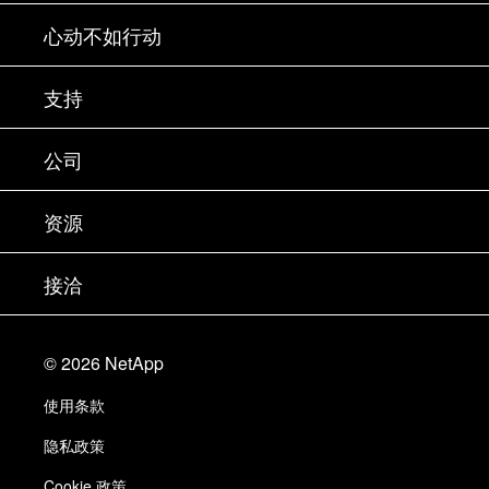
心动不如行动
如何购买
支持
联系销售部门
支持
公司
寻找合作伙伴
训练
试用产品
公司
资源
文档中心
贵宾体验中心
合作伙伴
知识库
新闻中心
接洽
产品 A-Z
招聘
社区
活动
产品更新
投资者
联系我们
学习
博客
©
2026
NetApp
信任中心
站点反馈
客户体验
使用条款
责任与可持续性
无障碍使用
客户成功案例
隐私政策
质量认证
电子邮件订阅
Cookie 政策