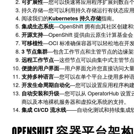
—您可以快速将应用程序扩展到数百
可扩展性
持久存储—您可以利用持久存储运行有状态应
阅读我们的
指南。
Kubernetes 持久存储
—OpenShift 拥有由其社区
集成生态系统
—OpenShift 提供由云原生计算基金会
开源支持
—OCI 标准确保容器可以轻松地在
可移植性
—包含工作节点和主管节点的边缘架构
3 节点集群
—这些节点可以由集中式主管节
远程工作节点
—用户界面允许您直接访问大
便捷的用户界面
—您可以在单个平台上使用多种
支持多种语言
—您可以设置应用程序构
开发生命周期自动化
—您可以从 OperatorHub 设置
自动安装和升级
商以及本地裸机服务器和虚拟化系统的支持。
——自动化测试和持续集成
集成 CI/CD 流水线
OPENSHIFT 容器平台架构