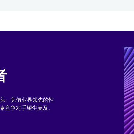
者
鳌头。凭借业界领先的性
们令竞争对手望尘莫及。