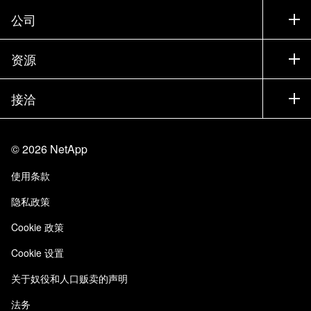
支持
公司
寻找合作伙伴
训练
试用产品
公司
资源
文档中心
贵宾体验中心
合作伙伴
知识库
新闻中心
接洽
产品 A-Z
招聘
社区
活动
产品更新
投资者
联系我们
学习
博客
©
2026
NetApp
信任中心
站点反馈
客户体验
使用条款
责任与可持续性
无障碍使用
客户成功案例
隐私政策
质量认证
电子邮件订阅
Cookie 政策
NetApp Instaclustr
Cookie 设置
关于奴役和人口贩卖的声明
法务