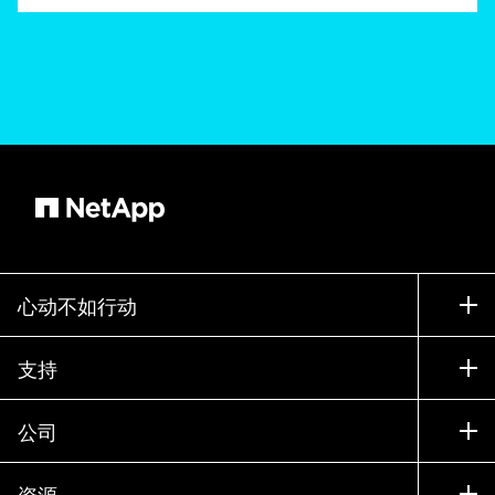
心动不如行动
如何购买
支持
联系销售部门
支持
公司
寻找合作伙伴
训练
试用产品
公司
资源