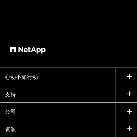
心动不如行动
如何购买
支持
联系销售部门
支持
公司
寻找合作伙伴
训练
试用产品
公司
资源
文档中心
贵宾体验中心
合作伙伴